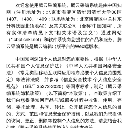
欢迎您使用腾云采编系统。腾云采编系统是由中国知
网（注册地址为：北京市海淀区清华园清华大学36区
1407、1408、1409；联系地址为：北京海淀区中关村东
升科技园北领地A2）及其关联公司（合称“中国知网”，所
有实体清单请见下文“相关术语及定义”）通过网站
（*.cbpt.cnki.net）和软件系统向您提供的产品和服务。腾
云采编系统是腾云编辑出版平台的Web端版本。
中国知网深知个人信息对您的重要性，根据《中华人
民共和国个人信息保护法》《中华人民共和国网络安全
法》《常见类型移动互联网应用程序必要个人信息范围规
定》等法律法规，并参考《信息安全技术 个人信息安全
规范》（GB/T 35273-2020）等国家标准，制定《腾云采
编系统隐私政策》（以下简称“本政策”）。本政策介绍了
我们向您提供知网产品与/或服务过程中收集、使用、存
储、委托处理、共享、转让、公开披露您个人信息的目
的、方式、范围和信息安全保护措施，以及我们为您提供
的访问、更正、删除等控制个人信息的方法。请您结合我
们的《腾云采编系统使用协议》阅读本政策。