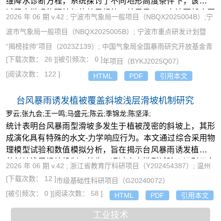
维降水诊断方程，系统探讨了不同地形高度条件下，该暴雨
过程宏微观物理特征的差异规律。结果显示：宁波西部山区
2026 年 06 期 v.42 ; 宁波市气象局一般项目（NBQX2025004B）;宁
地形对对流发展存在一定阻挡效应，且随地形高度升高，地
波市气象局一般项目（NBQX2025005B）; 宁波市重点研发计划暨
面温度降幅显著增大，同时较高地形对回波南移的阻挡作用
“揭榜挂帅”项目（2023Z139）; 中国气象局全国暴雨研究开放基金青
也更为明显；水汽相关过程的各项物理量随地形高度增加而
[下载次数： 26 ]
[被引频次： 0 ]
同步增大，云相关过程的变率则呈现更复杂的特征；在上升
年项目（BYKJ2025Q07）
运动主导下，不同地形高度的数值试验中各水凝物含量差异
[阅读次数： 122 ]
HTML
PDF
引用本文
显著，云滴与雨滴的量值变化趋势与降水强度变化一致，霰
粒子含量最高且其值与地形高度呈正相关，云冰含量的变化
台风暴雨诱发植被覆盖斜坡浅层滑坡机制研究
则相对平缓。本研究成果为复杂下垫面背景下宁波地区局地
罗云;张九会;王一鸣;马盛元;陈云;季锦龙;陈坚泽;
强对流暴雨的精细化预报提供了关键的物理支撑。
统计表明台风暴雨型滑坡多发生于植被茂密的斜坡上，其形
成演化具有特殊的水文-力学响应行为。本文通过综合采用物
理模型试验和数值模拟分析，旨在揭示台风暴雨诱发植被覆
盖斜坡浅层滑坡机制。首先，通过室内模型试验，识别了台
2026 年 06 期 v.42 ; 浙江省教育厅科研项目（Y202454387）; 温州
风荷载作用下斜坡表部形成的张拉、鼓胀与剪切3类裂缝及
[下载次数： 12 ]
市级基础性科研项目（G20240072）
其演化规律；重点对比了往返风荷载与单向风荷载的作用差
[被引频次： 0 ]
[阅读次数： 58 ]
HTML
PDF
引用本文
异，发现往返荷载使裂缝萌生更早、扩展更具突变性（单级
荷载裂缝面积最高增约5倍），导致植被更早失稳倾倒。其
工业技术
次，建立了裂缝几何参数（宽度、深度）与风速的定量经验